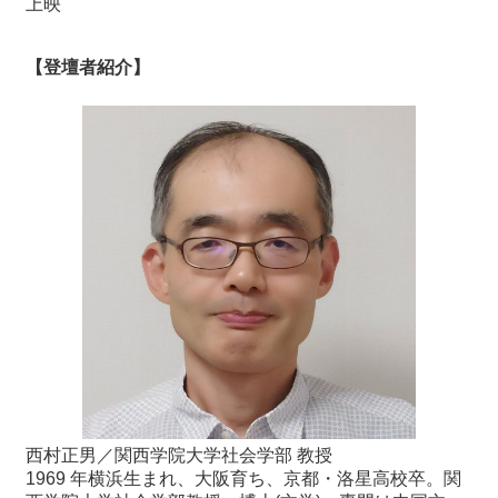
上映
【登壇者紹介】
西村正男／関西学院大学社会学部 教授
1969 年横浜生まれ、大阪育ち、京都・洛星高校卒。関