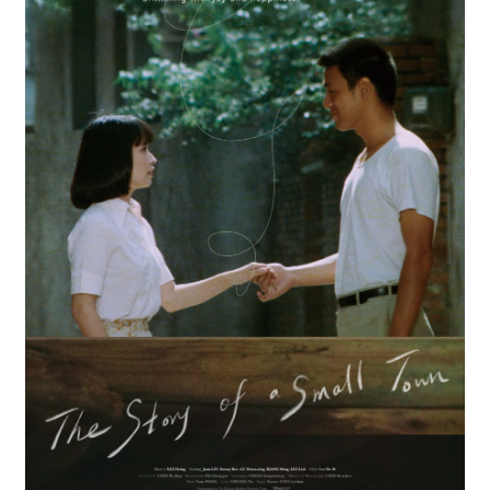
最
新
情
報
と
申
込
過
去
行
事
台
湾
の
本