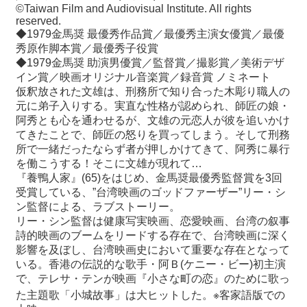
©️Taiwan Film and Audiovisual Institute. All rights
reserved.
◆1979金馬奨 最優秀作品賞／最優秀主演女優賞／最優
秀原作脚本賞／最優秀子役賞
◆1979金馬奨 助演男優賞／監督賞／撮影賞／美術デザ
イン賞／映画オリジナル音楽賞／録音賞 ノミネート
仮釈放された文雄は、刑務所で知り合った木彫り職人の
元に弟子入りする。実直な性格が認められ、師匠の娘・
阿秀とも心を通わせるが、文雄の元恋人が彼を追いかけ
てきたことで、師匠の怒りを買ってしまう。そして刑務
所で一緒だったならず者が押しかけてきて、阿秀に暴行
を働こうする！そこに文雄が現れて…
『養鴨人家』(65)をはじめ、金馬奨最優秀監督賞を3回
受賞している、”台湾映画のゴッドファーザー”リー・シ
ン監督による、ラブストーリー。
リー・シン監督は健康写実映画、恋愛映画、台湾の叙事
詩的映画のブームをリードする存在で、台湾映画に深く
影響を及ぼし、台湾映画史において重要な存在となって
いる。香港の伝説的な歌手・阿Ｂ(ケニー・ビー)初主演
で、テレサ・テンが映画『小さな町の恋』のために歌っ
た主題歌「小城故事」は大ヒットした。※客家語版での