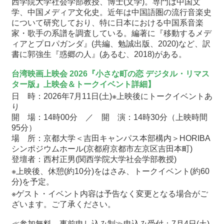
西学院大学社会学部教授、博士(文学)。専門は中国文
学、中国メディア文化史。近年は中国語圏の流行音楽史
について研究しており、特に日本における中国系音楽
家・歌手の系譜を調査している。編著に『移動するメデ
ィアとプロパガンダ』(共編、勉誠出版、2020)など、訳
書に郭強生『惑郷の人』(あるむ、2018)がある。
台湾映画上映会
2026
『
小さな町の恋 デジタル・リマス
ター版
』上映会＆トークイベント詳細】
日 時：2026年7月11日(土)※上映後にトークイベントあ
り
開 場：14時00分 ／ 開 演：14時30分（上映時間
95分）
場 所：京都大学＜吉田キャンパス本部構内＞HORIBA
シンポジウムホール(京都府京都市左京区吉田本町)
登壇者：西村正男(関西学院大学社会学部教授)
※上映後、休憩(約10分)をはさみ、トークイベント(約60
分)を予定。
※ゲスト・イベント内容は予告なく変更となる場合がご
ざいます。ご了承ください。
≪参加無料、事前申し込み制≫申込み受付：7月4日(土)