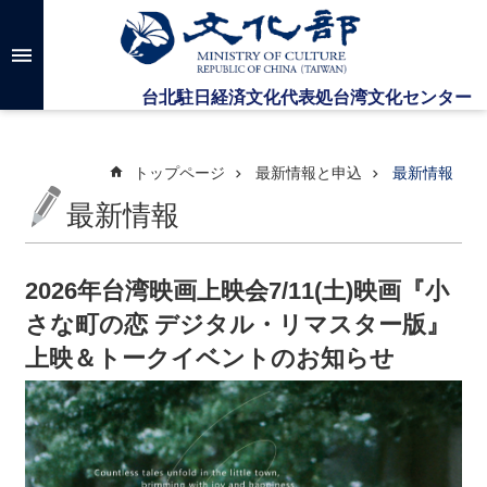
メインのコンテンツブロックにジャンプします
高
度
な
検
索
トップページ
最新情報と申込
最新情報
最新情報
台
湾
文
2026年台湾映画上映会7/11(土)映画『小
化
さな町の恋 デジタル・リマスター版』
セ
ン
上映＆トークイベントのお知らせ
タ
ー
に
つ
い
て