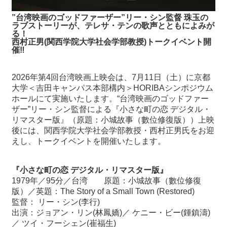
関
連
”台湾映画のゴッドファーザー”リー・シン監督 珠玉の
リ
ラブストーリーが、テレサ・テンの歌声とともによみが
る！
ン
西村正男(関西学院大学社会学部教授)トークイベント開
ク
催‼
ホ
2026年第4回台湾映画上映会は、7月11日（土）に京都
ー
大学＜吉田キャンパス本部構内＞HORIBAシンポジウム
ム
ホールにて実施いたします。“台湾映画のゴッドファー
ザー”リー・シン監督による『小さな町の恋 デジタル・
サ
リマスター版』（原題：小城故事（數位修復版））上映
イ
後には、関西学院大学社会学部教授・西村正男氏をお迎
ト
えし、トークイベントを開催いたします。
マ
ッ
『小さな町の
恋 デジタル・リマスター版』
プ
1979年／95分／台湾 原題：小城故事（數位修復
版）／英題：The Story of a Small Town (Restored)
監督： リー・シン(李行)
出演：ジョアン・リン(林鳳嬌)／ ケニー・ビー(鍾鎮濤)
／ ツイ・フーシェン(崔福生)