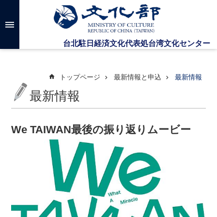
メインのコンテンツブロックにジャンプします
高
度
な
検
索
トップページ
最新情報と申込
最新情報
最新情報
台
湾
文
We TAIWAN最後の振り返りムービー
化
セ
ン
タ
ー
に
つ
い
て