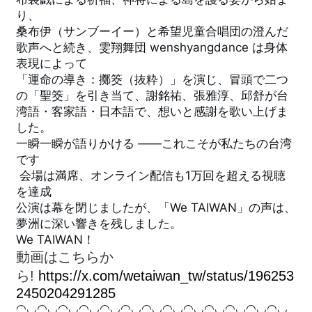
関
り、
連
桑布伊（サンブーイー）と希望児童合唱団の澄んだ
リ
歌声へと続き、雯翔舞団 wenshyangdance は身体
ン
表現によって
ク
「運命の導き：擲筊（抜粋）」を演じ、冒頭で二つ
の「聖筊」を引き当て、謝銘祐、張雅淳、邱舒が台
ホ
湾語・客家語・日本語で、想いと感謝を歌い上げま
ー
した。 
ム
一瞬一瞬が語りかける ――これこそが私たちの台湾
です
サ
 会場は満席、オンライン配信も1万回を超える視聴
イ
を達成
ト
マ
公演は幕を閉じましたが、「We TAIWAN」の声は、
ッ
夢洲に深い響きを残しました。 
プ
We TAIWAN！
動画はこちらか
ら!
https://x.com/wetaiwan_tw/status/196253
2450204291285
◠◡◠◡◠◡◠◡◠◡◠◡◠◡◠◡◠◡◠◡◠◡◠◡◠◡