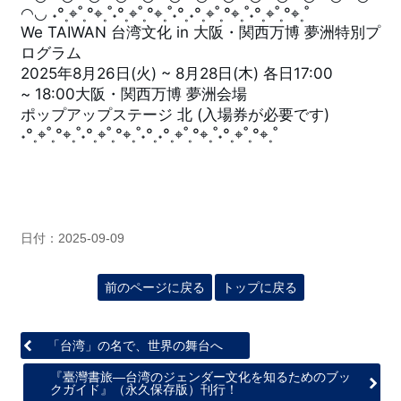
◠◡ ˖°˳⌖˚˳°⌖˳˚˖°˳⌖˚˳°⌖˳˚˖°˳˖°˳⌖˚˳°⌖˳˚˖°˳⌖˚˳°⌖˳˚ 
We TAIWAN 台湾文化 in 大阪・関西万博 夢洲特別プ
ログラム 
2025年8月26日(火) ~ 8月28日(木) 各日17:00 
~ 
18:00
大阪・関西万博 夢洲会場 
ポップアップステージ 北 (入場券が必要です) 
˖°˳⌖˚˳°⌖˳˚˖°˳⌖˚˳°⌖˳˚˖°˳˖°˳⌖˚˳°⌖˳˚˖°˳⌖˚˳°⌖˳˚
日付：2025-09-09
前のページに戻る
トップに戻る
「台湾」の名で、世界の舞台へ
『臺灣書旅―台湾のジェンダー文化を知るためのブッ
クガイド』（永久保存版）刊行！