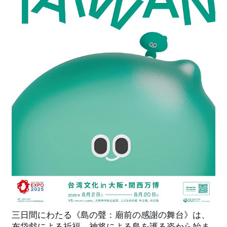
最
新
情
報
と
申
込
過
去
行
事
台
湾
の
本
三日間にわたる《島の聲：廟前の感謝の舞台》は、
布袋戯による祈福、神将による島を護る姿から始ま