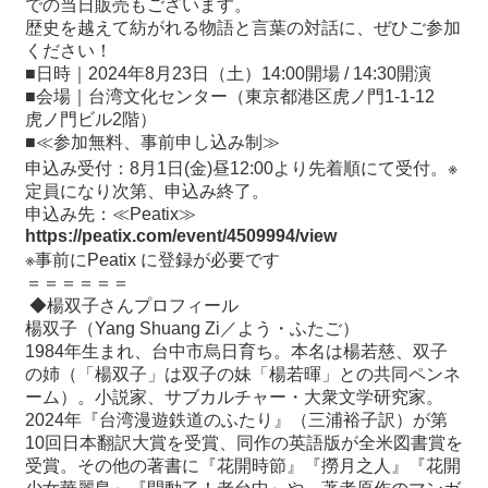
での当日販売もございます。
歴史を越えて紡がれる物語と言葉の対話に、ぜひご参加
ください！
■日時｜2024年8月23日（土）14:00開場 / 14:30開演
■会場｜台湾文化センター（東京都港区虎ノ門1-1-12
虎ノ門ビル2階）
■≪参加無料、事前申し込み制≫
申込み受付：8月1日(金)昼12:00より先着順にて受付。※
定員になり次第、申込み終了。
申込み先：≪Peatix≫
https://peatix.com/event/4509994/view
※事前にPeatix に登録が必要です
＝＝＝＝＝＝
◆楊双子さんプロフィール
楊双子（Yang Shuang Zi／よう・ふたご）
1984年生まれ、台中市烏日育ち。本名は楊若慈、双子
の姉（「楊双子」は双子の妹「楊若暉」との共同ペンネ
ーム）。小説家、サブカルチャー・大衆文学研究家。
2024年『台湾漫遊鉄道のふたり』（三浦裕子訳）が第
10回日本翻訳大賞を受賞、同作の英語版が全米図書賞を
受賞。その他の著書に『花開時節』『撈月之人』『花開