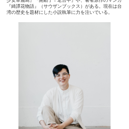
少女華麗島』『開動了！老台中』や、著者原作のマンガ
『綺譚花物語』（サウザンブックス）がある。現在は台
湾の歴史を題材にした小説執筆に力を注いでいる。