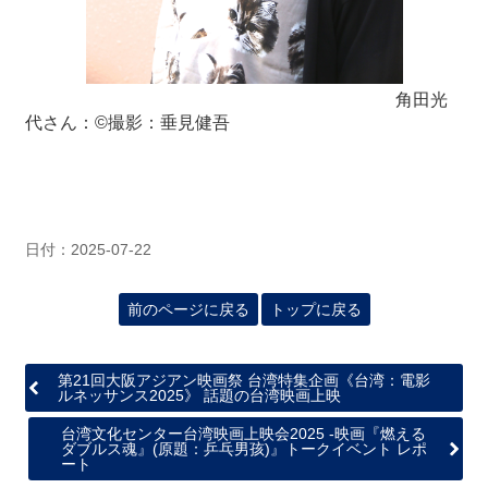
角田光
代さん：©撮影：垂見健吾
日付：2025-07-22
前のページに戻る
トップに戻る
第21回大阪アジアン映画祭 台湾特集企画《台湾：電影
ルネッサンス2025》 話題の台湾映画上映
台湾文化センター台湾映画上映会2025 -映画『燃える
ダブルス魂』(原題：乒乓男孩)』トークイベント レポ
ート