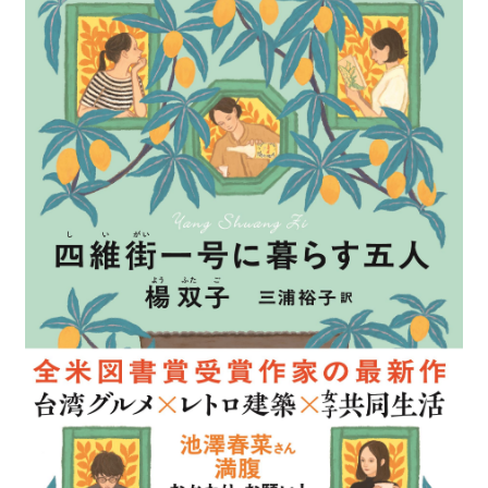
最
新
情
報
と
申
込
過
去
行
事
台
湾
の
本