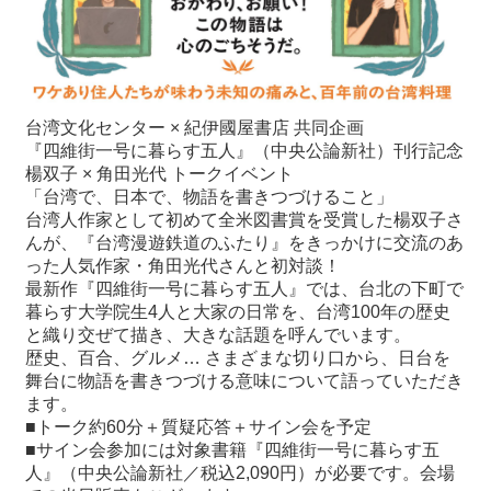
関
連
リ
ン
ク
台湾文化センター × 紀伊國屋書店 共同企画
『四維街一号に暮らす五人』（中央公論新社）刊行記念
ホ
楊双子 × 角田光代 トークイベント
ー
「台湾で、日本で、物語を書きつづけること」
ム
台湾人作家として初めて全米図書賞を受賞した楊双子さ
んが、『台湾漫遊鉄道のふたり』をきっかけに交流のあ
サ
った人気作家・角田光代さんと初対談！
イ
最新作『四維街一号に暮らす五人』では、台北の下町で
ト
暮らす大学院生4人と大家の日常を、台湾100年の歴史
マ
と織り交ぜて描き、大きな話題を呼んでいます。
ッ
歴史、百合、グルメ… さまざまな切り口から、日台を
プ
舞台に物語を書きつづける意味について語っていただき
ます。
■トーク約60分＋質疑応答＋サイン会を予定
■サイン会参加には対象書籍『四維街一号に暮らす五
人』（中央公論新社／税込2,090円）が必要です。会場