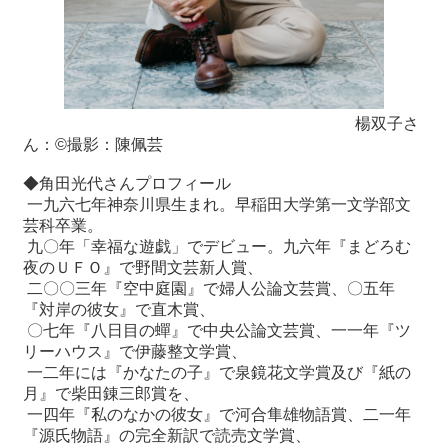
楊双子さ
ん：©撮影：陳佩芸
◆角田光代さんプロフィール
一九六七年神奈川県生まれ。早稲田大学第一文学部文
芸科卒業。
九〇年「幸福な遊戯」でデビュー。九六年『まどろむ
夜のＵＦＯ』で野間文芸新人賞、
二〇〇三年『空中庭園』で婦人公論文芸賞、〇五年
『対岸の彼女』で直木賞、
〇七年『八日目の蟬』で中央公論文芸賞、一一年『ツ
リーハウス』で伊藤整文学賞、
一二年には『かなたの子』で泉鏡花文学賞及び『紙の
月』で柴田錬三郎賞を、
一四年『私のなかの彼女』で河合隼雄物語賞、二一年
『源氏物語』の完全新訳で読売文学賞、