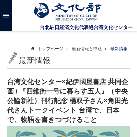
メインのコンテンツブロックにジャンプします
高
度
な
検
索
トップページ
最新情報と申込
最新情報
最新情報
台
湾
文
台湾文化センター×紀伊國屋書店 共同企
化
画 / 『四維街一号に暮らす五人』（中央
セ
ン
公論新社）刊行記念 楊双子さん×角田光
タ
代さんトークイベント 台湾で、日本
ー
に
で、物語を書きつづけること
つ
い
て