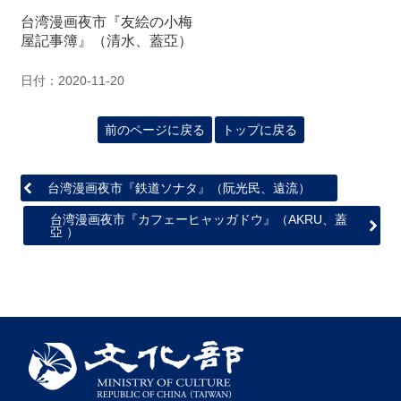
関
台湾漫画夜市『友絵の小梅
連
屋記事簿』（清水、蓋亞）
リ
ン
日付：2020-11-20
ク
前のページに戻る
トップに戻る
ホ
ー
ム
台湾漫画夜市『鉄道ソナタ』（阮光民、遠流）
サ
台湾漫画夜市『カフェーヒャッガドウ』（AKRU、蓋
イ
亞 ）
ト
マ
ッ
プ