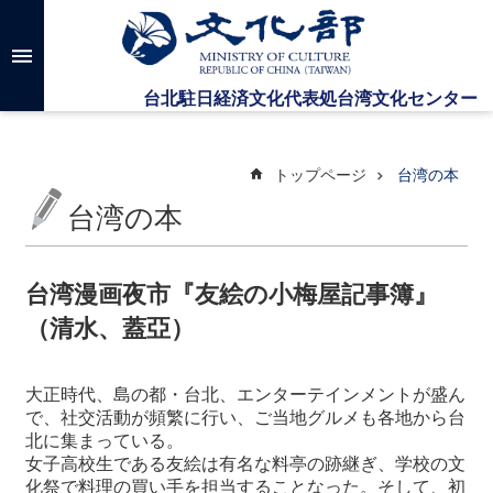
メインのコンテンツブロックにジャンプします
高
度
な
検
索
トップページ
台湾の本
台湾の本
台
湾
文
台湾漫画夜市『友絵の小梅屋記事簿』
化
（清水、蓋亞）
セ
ン
タ
大正時代、島の都・台北、エンターテインメントが盛ん
ー
で、社交活動が頻繁に行い、ご当地グルメも各地から台
に
北に集まっている。
つ
女子高校生である友絵は有名な料亭の跡継ぎ、学校の文
い
化祭で料理の買い手を担当することなった。そして、初
て