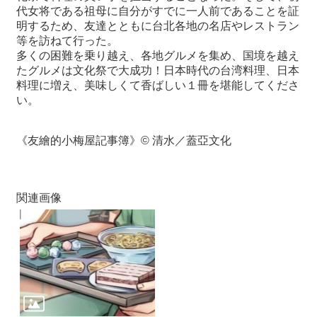
代女将である祖母に自分がすでに一人前であることを証
明するため、友達とともに台北各地の名店やレストラン
最
等を訪ねて行った。
新
多くの困難を乗り越え、各地グルメを集め、国境を越え
情
たグルメは文化祭で大成功！日本時代の台湾料理、日本
報
料理に増え、美味しくて香ばしい１冊を堪能してくださ
と
い。
申
込
《友繪的小梅屋記事簿》© 清水／蓋亞文化
過
去
行
関連画像
事
台
湾
の
本