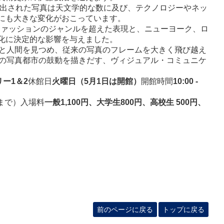
み出された写真は天文学的な数に及び、テクノロジーやネッ
にも大きな変化がおこっています。
ファッションのジャンルを超えた表現と、ニューヨーク、ロ
化に決定的な影響を与えました。
市と人間を見つめ、従来の写真のフレームを大きく飛び越え
来の写真都市の鼓動を描きだす、ヴィジュアル・コミュニケ
ラリー1＆2
休館日
火曜日（5月1日は開館）
開館時間
10:00 -
0まで）
入場料
一般1,100円、大学生800円、高校生 500円、
前のページに戻る
トップに戻る