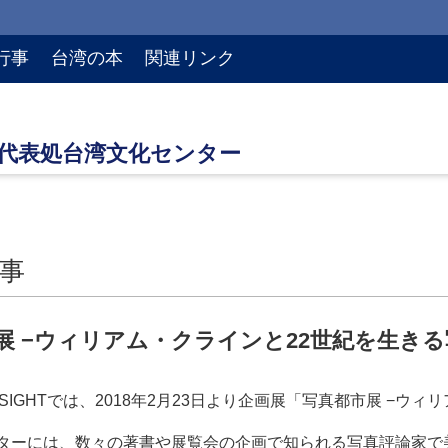
行事
台湾の本
関連リンク
事
展 −ウィリアム・クラインと22世紀を生きる
SIGN SIGHTでは、2018年2月23日より企画展「写真都市展 
ターには、数々の著書や展覧会の企画で知られる写真評論家で