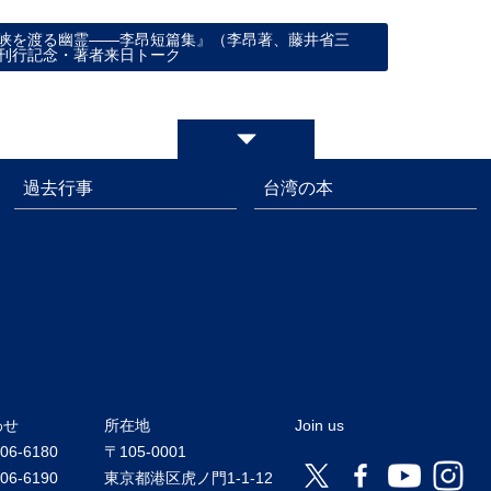
峡を渡る幽霊――李昂短篇集』（李昂著、藤井省三
刊行記念・著者来日トーク
過去行事
台湾の本
わせ
所在地
Join us
206-6180
〒105-0001
206-6190
東京都港区虎ノ門1-1-12