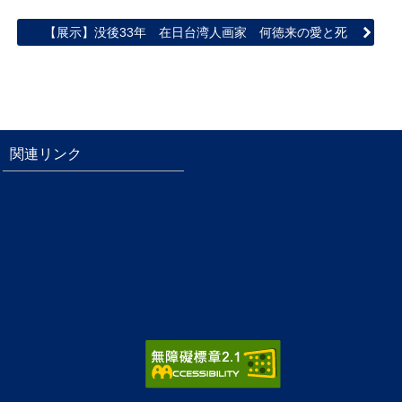
【展示】没後33年 在日台湾人画家 何徳来の愛と死
関連リンク