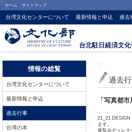
:::
ホーム
サイトマップ
メインのコンテンツブロックにジャンプします
台湾文化センターについて
最新情報と申込
過去
:::
:::
情報の総覧
過去行
台湾文化センターについて
最新情報と申込
「写真都市
過去行事
21_21 DE
ます。
台湾の本
展覧会ディレク