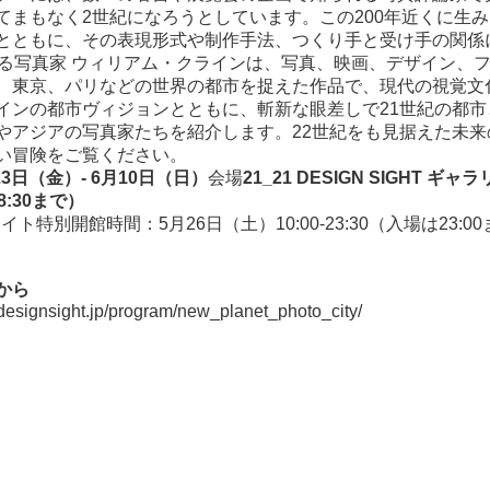
てまもなく2世紀になろうとしています。この200年近くに生
とともに、その表現形式や制作手法、つくり手と受け手の関係
する写真家 ウィリアム・クラインは、写真、映画、デザイン、
、東京、パリなどの世界の都市を捉えた作品で、現代の視覚文
インの都市ヴィジョンとともに、斬新な眼差しで21世紀の都
やアジアの写真家たちを紹介します。22世紀をも見据えた未
い冒険をご覧ください。
23日（金）- 6月10日（日）
会場
21_21 DESIGN SIGHT ギャ
8:30まで）
ト特別開館時間：5月26日（土）10:00-23:30（入場は23:0
から
designsight.jp/program/new_planet_photo_city/