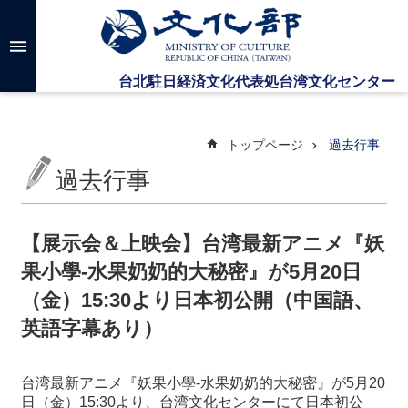
メインのコンテンツブロックにジャンプします
高
度
な
検
索
トップページ
過去行事
過去行事
台
湾
文
【展示会＆上映会】台湾最新アニメ『妖
化
果小學-水果奶奶的大秘密』が5月20日
セ
ン
（金）15:30より日本初公開（中国語、
タ
英語字幕あり）
ー
に
つ
台湾最新アニメ『妖果小學-水果奶奶的大秘密』が5月20
い
日（金）15:30より、台湾文化センターにて日本初公
て