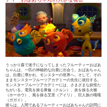
関
連
リ
ン
ク
ホ
ー
ム
サ
イ
うっかり森で迷子になってしまったフルーティーおばあ
ト
ちゃんは、一匹の神秘的な白鹿に出会う。おばあちゃん
マ
は、白鹿に導かれ、モンスターの世界へ。そして、その
ッ
ままモンスターフルーツアカデミーの先生に就任する。
プ
モンスターフルーツアカデミーには、さまざまな妖怪た
ちがいる。電気を操る庫倫（クルン）、炎を操る火猴
（ホーホウ）、風を操る艾里（アイリ）、巨人族の嘎嘎
（ガガイ）。
彼らは、人間であるフルーティーおばあちゃんの訪問に