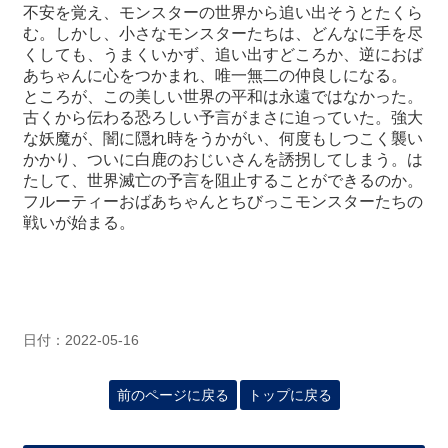
不安を覚え、モンスターの世界から追い出そうとたくら
む。しかし、小さなモンスターたちは、どんなに手を尽
くしても、うまくいかず、追い出すどころか、逆におば
あちゃんに心をつかまれ、唯一無二の仲良しになる。
ところが、この美しい世界の平和は永遠ではなかった。
古くから伝わる恐ろしい予言がまさに迫っていた。強大
な妖魔が、闇に隠れ時をうかがい、何度もしつこく襲い
かかり、ついに白鹿のおじいさんを誘拐してしまう。は
たして、世界滅亡の予言を阻止することができるのか。
フルーティーおばあちゃんとちびっこモンスターたちの
戦いが始まる。
日付：2022-05-16
前のページに戻る
トップに戻る