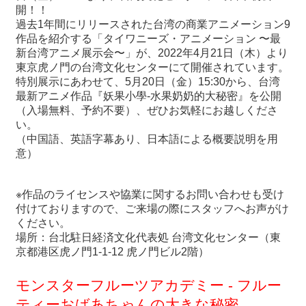
開！！
過去1年間にリリースされた台湾の商業アニメーション9
最
作品を紹介する「タイワニーズ・アニメーション 〜最
新
新台湾アニメ展示会〜」が、2022年4月21日（木）より
情
東京虎ノ門の台湾文化センターにて開催されています。
報
特別展示にあわせて、5月20日（金）15:30から、台湾
と
最新アニメ作品『妖果小學-水果奶奶的大秘密』を公開
申
（入場無料、予約不要）、ぜひお気軽にお越しくださ
込
い。
（中国語、英語字幕あり、日本語による概要説明を用
意）
過
去
行
※作品のライセンスや協業に関するお問い合わせも受け
事
付けておりますので、ご来場の際にスタッフへお声がけ
ください。
台
場所：台北駐日経済文化代表処 台湾文化センター（東
湾
京都港区虎ノ門1-1-12 虎ノ門ビル2階）
の
本
モンスターフルーツアカデミー - フルー
ティーおばあちゃんの大きな秘密