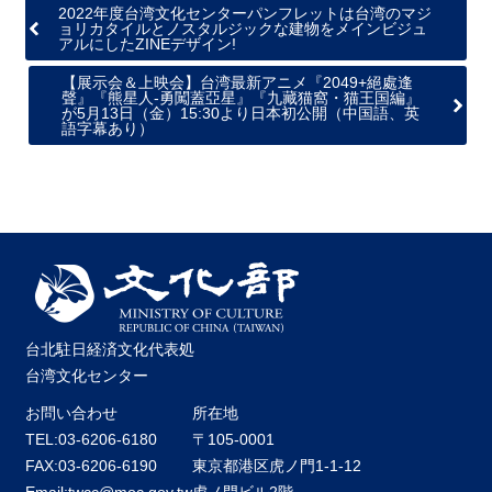
2022年度台湾文化センターパンフレットは台湾のマジ
ョリカタイルとノスタルジックな建物をメインビジュ
アルにしたZINEデザイン!
【展示会＆上映会】台湾最新アニメ『2049+絕處逢
聲』『熊星人-勇闖蓋亞星』『九藏猫窩・猫王国編』
が5月13日（金）15:30より日本初公開（中国語、英
語字幕あり）
台北駐日経済文化代表処
台湾文化センター
お問い合わせ
所在地
TEL:03-6206-6180
〒105-0001
FAX:03-6206-6190
東京都港区虎ノ門1-1-12
Email:twcc@moc.gov.tw
虎ノ門ビル2階