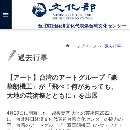
メインのコンテンツブロックにジャンプします
高
度
な
検
索
トップページ
過去行事
過去行事
台
湾
文
【アート】台湾のアートグループ「豪
化
華朗機工」が「飛べ！何があっても、
セ
ン
大地の芸術祭とともに」を出展
タ
ー
に
4月29日に開幕した「越後妻有 大地の芸術祭2022」
つ
に、台北駐日経済文化代表処台湾文化センターの協力の
い
下、台湾のアートグループ「豪華朗機工（ハウ・フア・
て