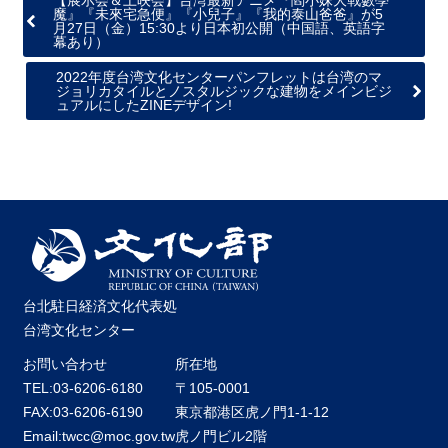
【展示会＆上映会】台湾最新アニメ『閻小妹大戰數學
魔』『未來宅急便』『小兒子』『我的泰山爸爸』が5
月27日（金）15:30より日本初公開（中国語、英語字
幕あり）
2022年度台湾文化センターパンフレットは台湾のマ
ジョリカタイルとノスタルジックな建物をメインビジ
ュアルにしたZINEデザイン!
台北駐日経済文化代表処
台湾文化センター
お問い合わせ
所在地
TEL:03-6206-6180
〒105-0001
FAX:03-6206-6190
東京都港区虎ノ門1-1-12
Email:twcc@moc.gov.tw
虎ノ門ビル2階