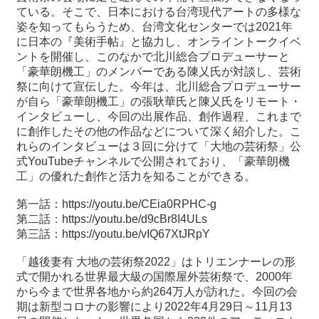
ている。そこで、日本における台湾現代アートの多様な
姿を知ってもらうため、台湾文化センターでは2021年
に日本の『美術手帖』と協力し、オンライントークイベ
ントを開催し、このなかで北川総合プロデューサーと
「豪華朗機工」のメンバーである陳乂氏が対談し、芸術
祭に向けて宣伝した。今年は、北川総合プロデューサー
が自ら「豪華朗機工」の張耿華氏と陳乂氏をリモート・
インタビューし、今回の出展作品、創作過程、これまで
に創作したその他の作品などについて深く紹介した。こ
れらのインタビューは３回に分けて「大地の芸術祭」公
式YouTubeチャンネルで公開されており、「豪華朗機
工」の優れた創作と活力を知ることができる。
第一話：
https://youtu.be/CEia0RPHC-g
第二話：
https://youtu.be/d9cBr8I4ULs
第三話：
https://youtu.be/vIQ67XtJRpY
「越後妻有 大地の芸術祭2022」はトリエンナーレの形
式で開かれる世界最大級の国際屋外芸術祭で、2000年
から今まで世界各地から約264万人が訪れた。今回の会
期は新型コロナの影響により2022年4月29日～11月13