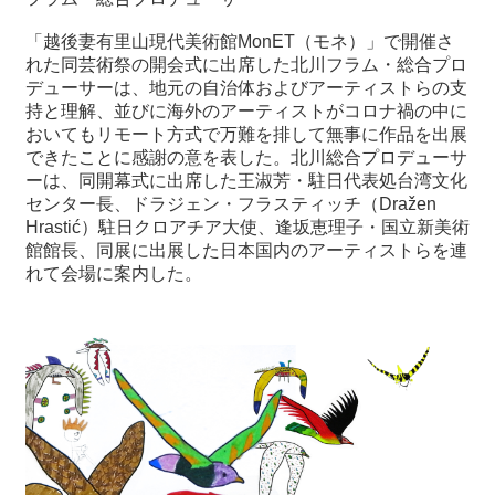
関
連
「越後妻有里山現代美術館MonET（モネ）」で開催さ
リ
れた同芸術祭の開会式に出席した北川フラム・総合プロ
ン
デューサーは、地元の自治体およびアーティストらの支
ク
持と理解、並びに海外のアーティストがコロナ禍の中に
おいてもリモート方式で万難を排して無事に作品を出展
できたことに感謝の意を表した。北川総合プロデューサ
ホ
ーは、同開幕式に出席した王淑芳・駐日代表処台湾文化
ー
センター長、ドラジェン・フラスティッチ（Dražen
ム
Hrastić）駐日クロアチア大使、逢坂恵理子・国立新美術
館館長、同展に出展した日本国内のアーティストらを連
サ
れて会場に案内した。
イ
ト
マ
ッ
プ