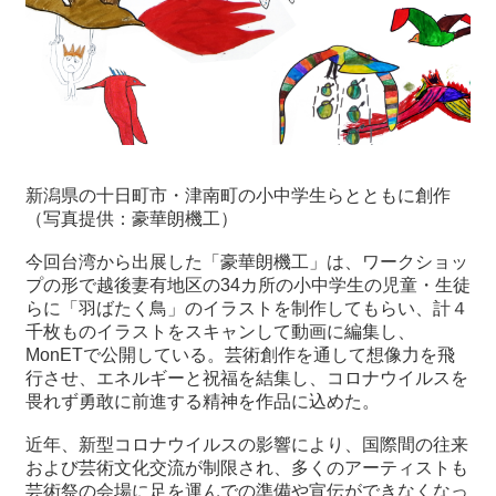
新潟県の十日町市・津南町の小中学生らとともに創作
（写真提供：豪華朗機工）
今回台湾から出展した「豪華朗機工」は、ワークショッ
プの形で越後妻有地区の34カ所の小中学生の児童・生徒
らに「羽ばたく鳥」のイラストを制作してもらい、計４
千枚ものイラストをスキャンして動画に編集し、
MonETで公開している。芸術創作を通して想像力を飛
行させ、エネルギーと祝福を結集し、コロナウイルスを
畏れず勇敢に前進する精神を作品に込めた。
近年、新型コロナウイルスの影響により、国際間の往来
および芸術文化交流が制限され、多くのアーティストも
芸術祭の会場に足を運んでの準備や宣伝ができなくなっ