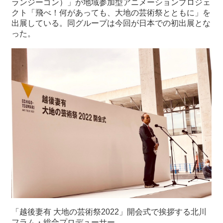
ランジーゴン）」が地域参加型アニメーションプロジェ
クト「飛べ！何があっても、大地の芸術祭とともに」を
出展している。同グループは今回が日本での初出展とな
最
った。
新
情
報
と
申
込
過
去
行
事
台
湾
の
本
「越後妻有 大地の芸術祭2022」開会式で挨拶する北川
フラム・総合プロデューサー