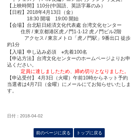
関
【上映時間】
110
分(中国語、英語字幕のみ）
連
【日程】
2018
年
4
月
13
日（金）
リ
18:30
開場
19:00
開始
ン
【会場】台北駐日経済文化代表處 台湾文化センター
ク
住所
/
東京都港区虎ノ門
1-1-12
虎ノ門ビル
2
階
アクセス
/
東京メトロ「虎ノ門駅」
9
番出口 徒歩
約
1
分
ホ
【入場】申し込み必須
※
先着
100
名
ー
【申込方法】台湾文化センターのホームページよりお申
ム
込ください。
定員に達しましたため、締め切りとなりました。
サ
【申込受付】
4
月
3
日（
火
曜）午前
10
時からネット予約
イ
当選者は
4
月
7
日（金曜）にメールにてお知らせいたしま
ト
す。
マ
ッ
プ
日付：2018-04-02
前のページに戻る
トップに戻る