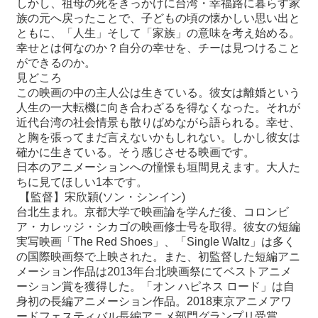
しかし、祖母の死をきっかけに台湾・幸福路に暮らす家
族の元へ戻ったことで、子どもの頃の懐かしい思い出と
ともに、「人生」そして「家族」の意味を考え始める。
最
幸せとは何なのか？自分の幸せを、チーは見つけること
新
ができるのか。
情
見どころ
報
この映画の中の主人公は生きている。彼女は離婚という
と
人生の一大転機に向き合わざるを得なくなった。それが
申
近代台湾の社会情景も散りばめながら語られる。幸せ、
込
と胸を張ってまだ言えないかもしれない。しかし彼女は
確かに生きている。そう感じさせる映画です。
過
日本のアニメーションへの憧憬も垣間見えます。大人た
去
ちに見てほしい
1
本です。
行
【監督】宋欣穎
(
ソン・シンイン
)
事
台北生まれ。京都大学で映画論を学んだ後、コロンビ
ア・カレッジ・シカゴの映画修士号を取得。彼女の短編
台
実写映画「
The Red Shoes
」、「
Single Waltz
」は多く
湾
の国際映画祭で上映された。また、初監督した短編アニ
の
メーション作品は
2013
年台北映画祭にてベストアニメ
本
ーション賞を獲得した。「オン ハピネス ロード」は自
身初の長編アニメーション作品。
2018
東京アニメアワ
ードフェスティバル長編アニメ部門グランプリ
受賞
。