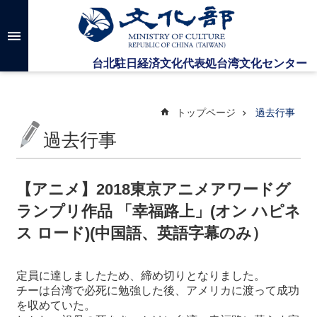
メインのコンテンツブロックにジャンプします
高
度
な
検
索
トップページ
過去行事
過去行事
台
湾
文
【アニメ】2018東京アニメアワードグ
化
ランプリ作品 「幸福路上」(オン ハピネ
セ
ン
ス ロード)(中国語、英語字幕のみ）
タ
ー
に
定員に達しましたため、締め切りとなりました。
つ
チーは台湾で必死に勉強した後、アメリカに渡って成功
い
を収めていた。
て