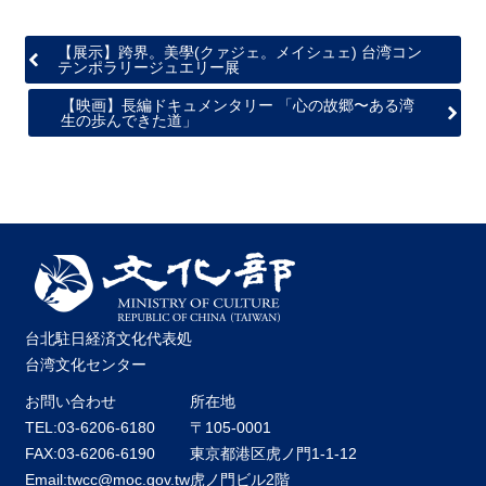
【展示】跨界。美學(クァジェ。メイシュェ) 台湾コン
テンポラリージュエリー展
【映画】長編ドキュメンタリー 「心の故郷〜ある湾
生の歩んできた道」
台北駐日経済文化代表処
台湾文化センター
お問い合わせ
所在地
TEL:03-6206-6180
〒105-0001
FAX:03-6206-6190
東京都港区虎ノ門1-1-12
Email:twcc@moc.gov.tw
虎ノ門ビル2階