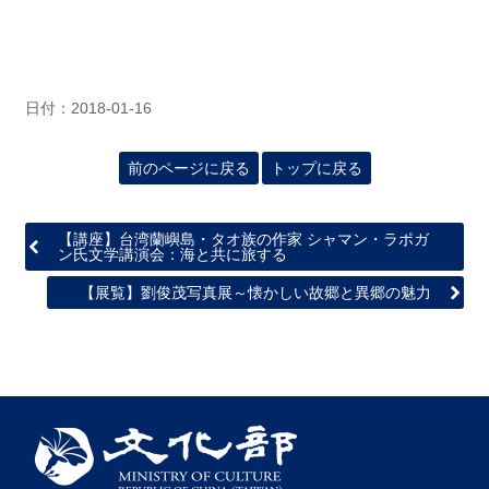
関
連
リ
ン
ク
日付：2018-01-16
ホ
前のページに戻る
トップに戻る
ー
ム
【講座】台湾蘭嶼島・タオ族の作家 シャマン・ラポガ
サ
ン氏文学講演会：海と共に旅する
イ
【展覧】劉俊茂写真展～懐かしい故郷と異郷の魅力
ト
マ
ッ
プ