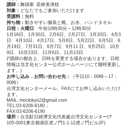
講師：
舞踏家
若林美津枝
対象：
どなたでもご参加いただけます
最
受講料：
無料
新
持ち物：
動きやすい服装と靴、お水、ハンドタオル
情
日程：
火曜日
午前10時30分～12時30分
報
1
月
16
日、
1
月
30
日、
2
月
6
日、
2
月
27
日、
3
月
20
日、
4
月
3
と
日、
4
月
10
日、
4
月
17
日、
5
月
8
日、
5
月
22
日、
6
月
5
日、
6
申
月
19
日、
7
月
31
日、
8
月
7
日、
9
月
11
日、
9
月
25
日、
10
月
込
9
日、
10
月
23
日、
11
月
6
日、
11
月
13
日
(*講師の都合上、日時を変更する場合があります。日程
過
情報は当文化センター公式ホームページにて随時更新し
去
ます。)
行
お申し込み．お問い合わせ先：
（
平日
10
：
00
時～
17
：
事
00
時
）
台湾
文化
センタ
ー
メール、
FAX
にてお申し込みいただけ
ます
。
台
MAIL:
moctokyo2@gmail.com
湾
TEL:03-6206-6180
；
の
FAX
:03-6206-6190
本
場所：
台北駐日經濟文化代表處
台湾文化センター(〒
105-0001東京都港区虎ノ門1-1-12虎ノ門ビル2F)