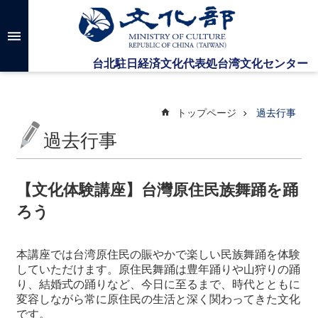
メインのコンテンツブロックにジャンプします
高
度
な
検
索
トップページ
過去行事
過去行事
台
湾
文
【文化体験講座】台灣原住民族舞踊を踊
化
ろう
セ
ン
タ
本講座では台湾原住民の賑やかで楽しい民族舞踊を体験
ー
していただけます。原住民舞踊は豊年踊りや山狩りの踊
に
り、結婚式の踊りなど、今日に至るまで、時代とともに
つ
変容しながら常に原住民の生活と深く関わってきた文化
い
です。
て