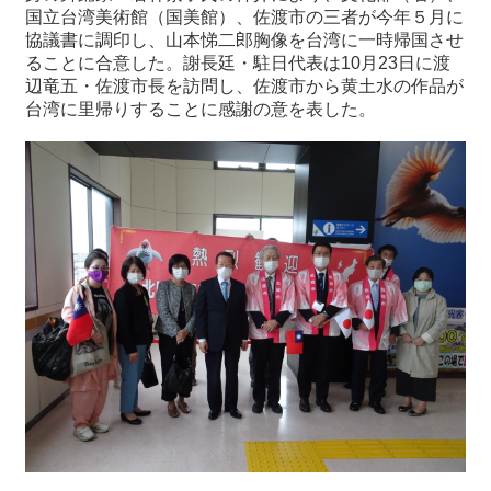
国立台湾美術館（国美館）、佐渡市の三者が今年５月に
協議書に調印し、山本悌二郎胸像を台湾に一時帰国させ
最
ることに合意した。謝長廷・駐日代表は10月23日に渡
新
辺竜五・佐渡市長を訪問し、佐渡市から黄土水の作品が
情
台湾に里帰りすることに感謝の意を表した。
報
と
申
込
過
去
行
事
台
湾
の
本