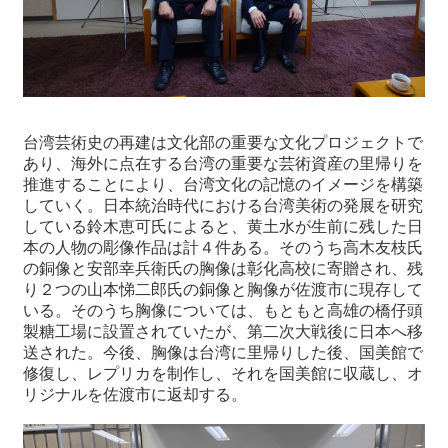
台湾芸術史の再建は文化部の重要な文化プロジェクトで
あり、海外に点在する台湾の重要な芸術資産の里帰りを
推進することにより、台湾文化の記憶のイメージを構築
していく。日本統治時代における台湾美術の発展を研究
している鈴木恵可氏によると、黄土水が生前に残した日
本の人物の彫像作品は計４件ある。そのうち高木友枝氏
の銅像と安部幸兵衛氏の胸像は彰化高校に寄贈され、残
り２つの山本悌二郎氏の銅像と胸像が佐渡市に現存して
いる。そのうち胸像については、もともと高雄の橋仔頭
製糖工場に設置されていたが、第二次大戦後に日本へ移
送された。今後、胸像は台湾に里帰りした後、国美館で
修復し、レプリカを制作し、それを国美館に収蔵し、オ
リジナルを佐渡市に返却する。