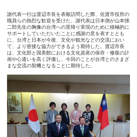
関
連
謝代表一行は渡辺市長を表敬訪問した際、佐渡市役所の
リ
職員らの熱烈な歓迎を受けた。謝代表は日本側が山本悌
ン
二郎先生の胸像の台湾への里帰り実現のために積極的に
ク
サポートしていただいたことに感謝の意を表すととも
に、台湾と日本が今後、文化や観光などの交流におい
て、より密接な協力ができるよう期待した。渡辺市長
ホ
は、文化部と国美館における文化資産の保存・修復の計
ー
画や心遣いを高く評価し、今回のことが台湾とのさまざ
ム
まな交流の契機となることに期待した。
サ
イ
ト
マ
ッ
プ