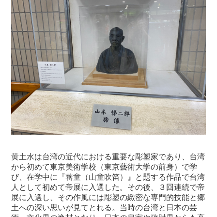
黄土水は台湾の近代における重要な彫塑家であり、台湾
から初めて東京美術学校（東京藝術大学の前身）で学
び、在学中に『蕃童（山童吹笛）』と題する作品で台湾
人として初めて帝展に入選した。その後、３回連続で帝
展に入選し、その作風には彫塑の緻密な専門的技能と郷
土への深い思いが見てとれる。当時の台湾と日本の芸