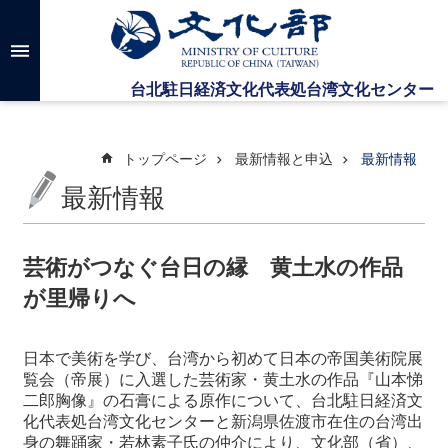
メインのコンテンツブロックにジャンプします
高
度
な
検
索
トップページ
最新情報と申込
最新情報
最新情報
台
湾
文
芸術がつなぐ台日の縁 黄土水の作品
化
が里帰りへ
セ
ン
タ
日本で美術を学び、台湾から初めて日本の帝国美術院展
ー
覧会（帝展）に入選した芸術家・黄土水の作品『山本悌
に
二郎胸像』の石膏による原作について、台北駐日経済文
つ
化代表処台湾文化センターと新潟県佐渡市在住の台湾出
い
身の舞踊家・若林素子氏の仲介により、文化部（省）、
て