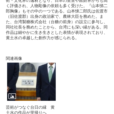
術・文化界の逸材となり、日本の皇室や政財界からも高
く評価され、人物彫像の依頼も多く受けた。『山本悌二
郎胸像』もその中の一つである。山本悌二郎氏は佐渡市
（旧佐渡郡）出身の政治家で、農林大臣を務めた。ま
た、台湾製糖株式会社（台糖の前身）の設立に参与し、
同社社長を務めたことから、台湾にも深い縁がある。同
作品は細やかに生き生きとした表情が表現されており、
黄土水の卓越した創作力が感じられる。
関連画像
芸術がつなぐ台日の縁 黄
土水の作品が里帰りへ